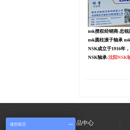
nsk授权经销商-忠锐
nsk圆柱滚子轴承 n
NSK成立于1916
NSK轴承-
沈阳NSK
关于我们
产品中心
请您留言