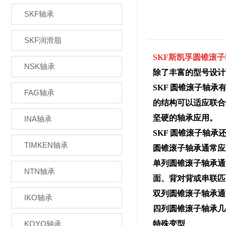
SKF轴承
SKF润滑脂
SKF斯凯孚圆锥滚
NSK轴承
除了丰富的型号设计
SKF 圆锥滚子轴
FAG轴承
的结构可以适应联合
坚硬的轴承应用。
INA轴承
SKF 圆锥滚子轴承还
TIMKEN轴承
圆锥滚子轴承通常应
单列圆锥滚子轴承通
NTN轴承
面、背对背或串联匹
双列圆锥滚子轴承通
IKO轴承
四列圆锥滚子轴承几
KOYO轴承
特殊变型